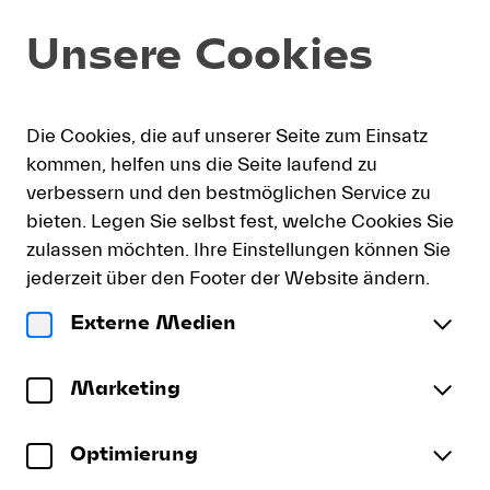
Platzauswahl
Dialog
Unsere Cookies
[KKL
Luzern
|
23.08.2026
h
English
Warenkorb
Einloggen
Neu a
-
Die Cookies, die auf unserer Seite zum Einsatz
e
17:00
kommen, helfen uns die Seite laufend zu
|
verbessern und den bestmöglichen Service zu
Orfeo
Orfeo ed Euridice
bieten. Legen Sie selbst fest, welche Cookies Sie
ed
Les Musiciens du Prince Monaco | Il canto di Orfeo
zulassen möchten. Ihre Einstellungen können Sie
Euridice]
Sonntag 23. August 2026
17:00
-
jederzeit über den Footer der Website ändern.
Lucerne
Konzertsaal
KKL Luzern
Orfeo
Externe Medien
Festival
Bitte wenden Sie sich für die Buchung eines
ed
Euridice
Rollstuhlplatzes telefonisch an unseren
Mehr
Marketing
Kartenverkauf unter Telefon +41 (0)41 226 44 00.
Optimierung