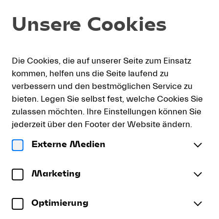
Artikel
Dialog
Unsere Cookies
Auswahl
[CD
Historic
Performances
h
English
Warenkorb
Einloggen
Neu a
CD
Die Cookies, die auf unserer Seite zum Einsatz
e
18:
kommen, helfen uns die Seite laufend zu
Kubelík]
verbessern und den bestmöglichen Service zu
-
CD Historic Performances CD 18:
bieten. Legen Sie selbst fest, welche Cookies Sie
Lucerne
Kubelík
zulassen möchten. Ihre Einstellungen können Sie
Festival
jederzeit über den Footer der Website ändern.
CD: Historic Performances – Kubelík
inkl. MwSt., zzg. Versand
Externe Medien
John Ogdon
Klavier
Marketing
New Philharmonia Orchestra
Rafael Kubelík
Dirigent
CD
Optimierung
Joseph Haydn
Historic