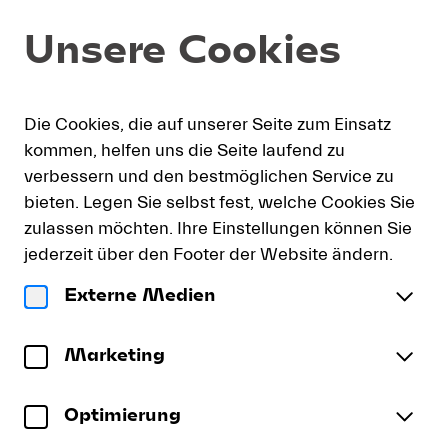
Artikel
Dialog
Unsere Cookies
Auswahl
[CD:
Chailly
dirigiert
h
English
Warenkorb
Einloggen
Neu a
Strauss]
Die Cookies, die auf unserer Seite zum Einsatz
e
-
kommen, helfen uns die Seite laufend zu
Lucerne
verbessern und den bestmöglichen Service zu
Festival
CD: Chailly dirigiert Strauss
bieten. Legen Sie selbst fest, welche Cookies Sie
zulassen möchten. Ihre Einstellungen können Sie
LUCERNE FESTIVAL ORCHESTRA | Riccardo
jederzeit über den Footer der Website ändern.
Chailly
Richard Strauss
CD:
Externe Medien
Chailly
Also sprach Zarathustra
op. 30
dirigiert
Tod und Verklärung
(
Aufnahme: Luzern, August 2017
op. 24
)
Marketing
Strauss
Mehr
Till Eulenspiegels lustige Streiche
op. 28
Tanz der sieben Schleier
aus der Oper «
Salome
» op.
Optimierung
54